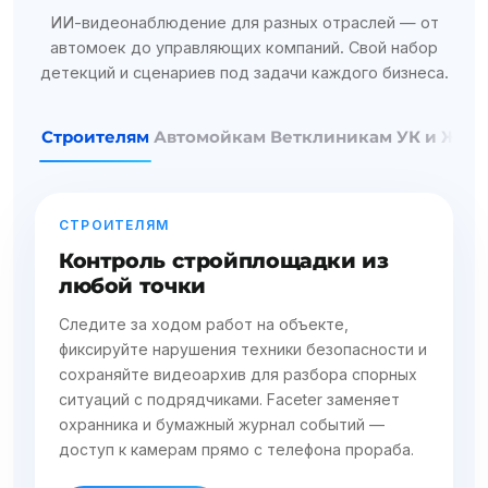
ИИ-видеонаблюдение для разных отраслей — от
автомоек до управляющих компаний. Свой набор
детекций и сценариев под задачи каждого бизнеса.
Строителям
Автомойкам
Ветклиникам
УК и ЖК
П
СТРОИТЕЛЯМ
АВТОМ
ой
Контроль стройплощадки из
Виде
любой точки
авто
вка,
Следите за ходом работ на объекте,
Считайт
ицензии
фиксируйте нарушения техники безопасности и
фиксир
ер.
сохраняйте видеоархив для разбора спорных
мойки, 
, что
ситуаций с подрядчиками. Faceter заменяет
Видеоа
охранника и бумажный журнал событий —
необос
доступ к камерам прямо с телефона прораба.
помога