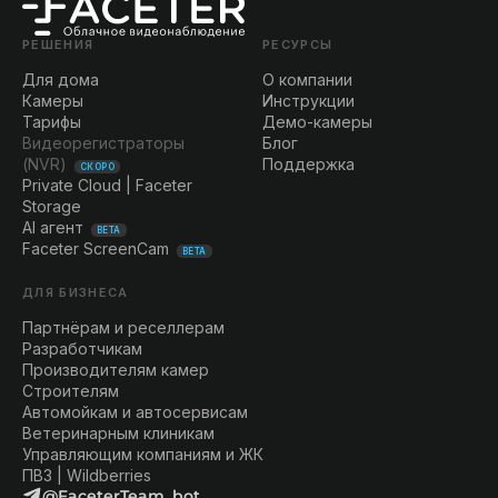
РЕШЕНИЯ
РЕСУРСЫ
Для дома
О компании
Камеры
Инструкции
Тарифы
Демо-камеры
Видеорегистраторы
Блог
(NVR)
Поддержка
СКОРО
Private Cloud | Faceter
Storage
AI агент
BETA
Faceter ScreenCam
BETA
ДЛЯ БИЗНЕСА
Партнёрам и реселлерам
Разработчикам
Производителям камер
Строителям
Автомойкам и автосервисам
Ветеринарным клиникам
Управляющим компаниям и ЖК
ПВЗ | Wildberries
@FaceterTeam_bot