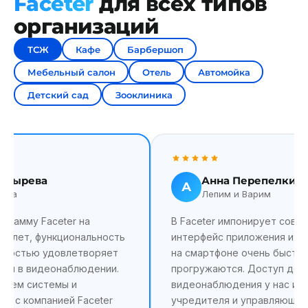
Faceter
для всех типов
организаций
ТСЖ
Кафе
Барбершоп
Мебельный салон
Отель
Автомойка
Детский сад
Зооклиника
олдырева
Анна Перепелкин
А
ица
Лепим и Варим
грамму Faceter на
В Faceter импонирует совр
ух лет, функциональность
интерфейс приложения и то
лностью удовлетворяет
на смартфоне очень быстр
сти в видеонаблюдении.
прогружаются. Доступ до
нием системы и
видеонаблюдения у нас им
м с компанией Faceter
учредителя и управляющий,