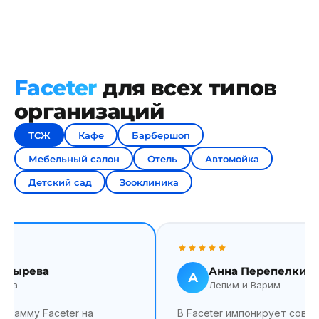
Faceter
для всех типов
организаций
ТСЖ
Кафе
Барбершоп
Мебельный салон
Отель
Автомойка
Детский сад
Зооклиника
олдырева
Анна Перепелкин
А
ица
Лепим и Варим
грамму Faceter на
В Faceter импонирует совр