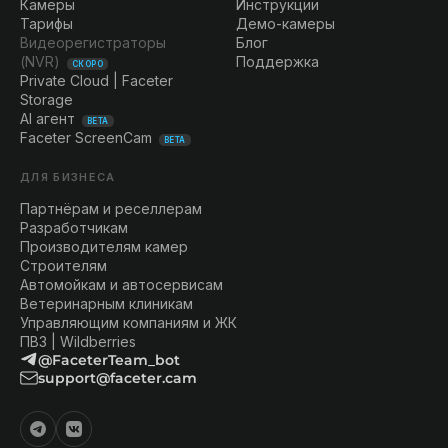
Камеры
Инструкции
Тарифы
Демо-камеры
Видеорегистраторы
Блог
(NVR)
Поддержка
СКОРО
Private Cloud | Faceter
Storage
AI агент
BETA
Faceter ScreenCam
BETA
ДЛЯ БИЗНЕСА
Партнёрам и реселлерам
Разработчикам
Производителям камер
Строителям
Автомойкам и автосервисам
Ветеринарным клиникам
Управляющим компаниям и ЖК
ПВЗ | Wildberries
@FaceterTeam_bot
support@faceter.cam