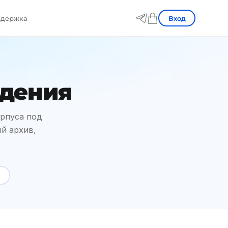
Вход
держка
юдения
орпуса под
ый архив,