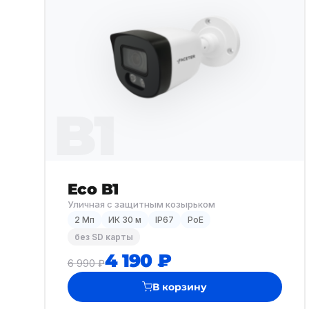
B1
Eco B1
Уличная с защитным козырьком
2 Мп
ИК 30 м
IP67
PoE
без SD карты
4 190 ₽
6 990 ₽
В корзину