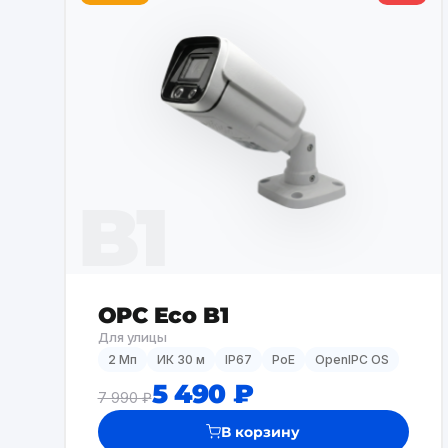
B1
OPC Eco B1
Для улицы
2 Мп
ИК 30 м
IP67
PoE
OpenIPC OS
5 490 ₽
7 990 ₽
В корзину