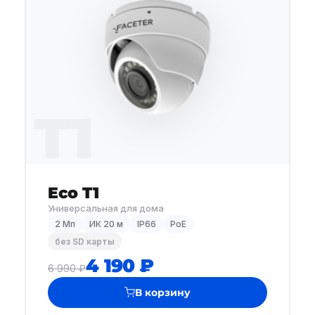
T1
Eco T1
Универсальная для дома
2 Мп
ИК 20 м
IP66
PoE
без SD карты
4 190 ₽
6 990 ₽
В корзину