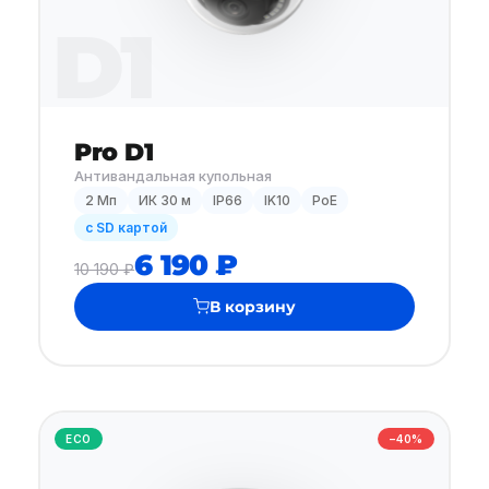
D1
Pro D1
Антивандальная купольная
2 Мп
ИК 30 м
IP66
IK10
PoE
с SD картой
6 190 ₽
10 190 ₽
В корзину
ECO
−40%