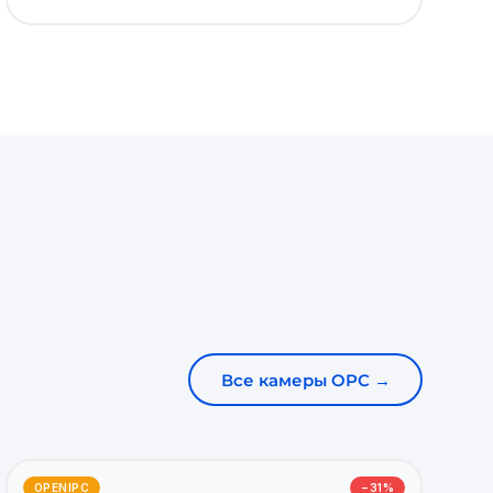
Все камеры OPC →
OPENIPC
−31%