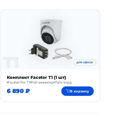
T1
для офиса
Комплект Faceter T1 (1 шт)
Faceter Pro T1
PoE-инжектор
Патч-корд
6 890 ₽
В корзину