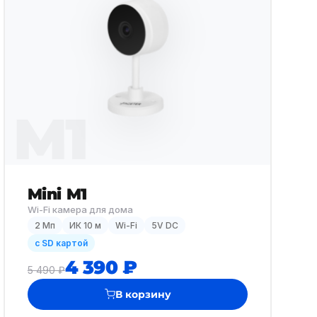
M1
Mini M1
Wi-Fi камера для дома
2 Мп
ИК 10 м
Wi-Fi
5V DC
с SD картой
4 390 ₽
5 490 ₽
В корзину