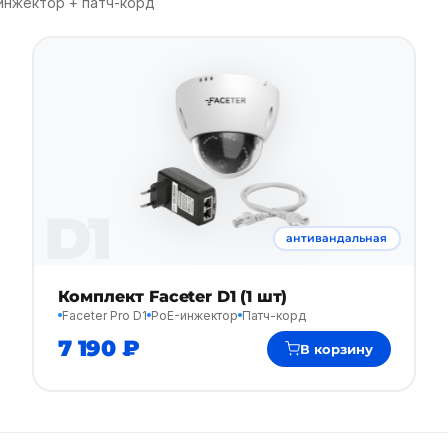
инжектор + патч-корд
D1
антивандальная
Комплект Faceter D1 (1 шт)
Faceter Pro D1
PoE-инжектор
Патч-корд
7 190 ₽
В корзину