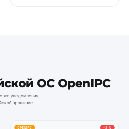
йской ОС OpenIPC
е же уведомления,
йской прошивке.
OPENIPC
−31%