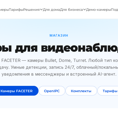
меры
Тарифы
Решения
Для дома
Для бизнеса
Демо-камеры
Под
МАГАЗИН
ы для видеонабл
 FACETER — камеры Bullet, Dome, Turret. Любой тип к
ачу. Умные детекции, запись 24/7, облачный/локальн
уведомления в мессенджеры и встроенный AI-агент.
Камеры FACETER
OpenIPC
Комплекты
Тарифы