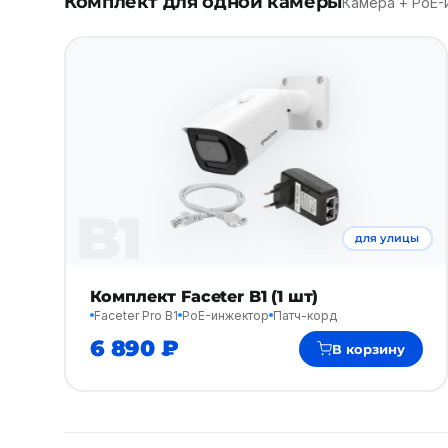
Комплект для одной камеры
Камера + PoE-
B1
для улицы
Комплект Faceter B1 (1 шт)
Faceter Pro B1
PoE-инжектор
Патч-корд
6 890 ₽
В корзину