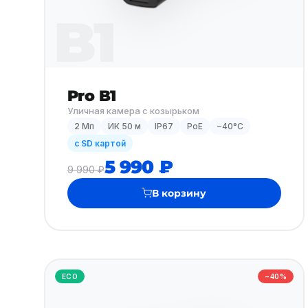
B1
Pro B1
Уличная камера с козырьком
2 Мп
ИК 50 м
IP67
PoE
−40°C
с SD картой
5 990 ₽
9 990 ₽
В корзину
ECO
−40%