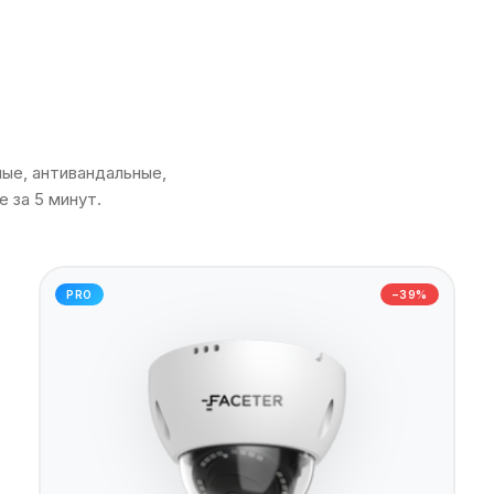
ые, антивандальные,
 за 5 минут.
PRO
−39%