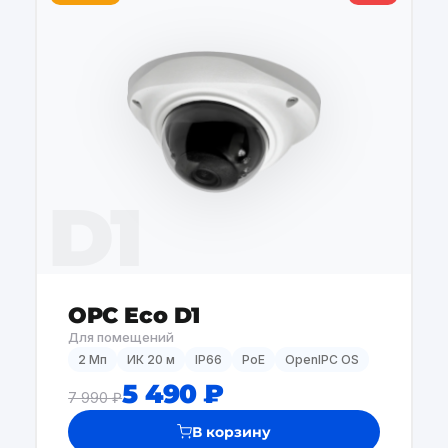
D1
OPC Eco D1
Для помещений
2 Мп
ИК 20 м
IP66
PoE
OpenIPC OS
5 490 ₽
7 990 ₽
В корзину