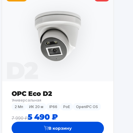
D2
OPC Eco D2
Универсальная
2 Мп
ИК 20 м
IP66
PoE
OpenIPC OS
5 490 ₽
7 990 ₽
В корзину