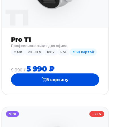
T1
Pro T1
Профессиональная для офиса
2 Мп
ИК 30 м
IP67
PoE
с SD картой
5 990 ₽
9 990 ₽
В корзину
MINI
−20%