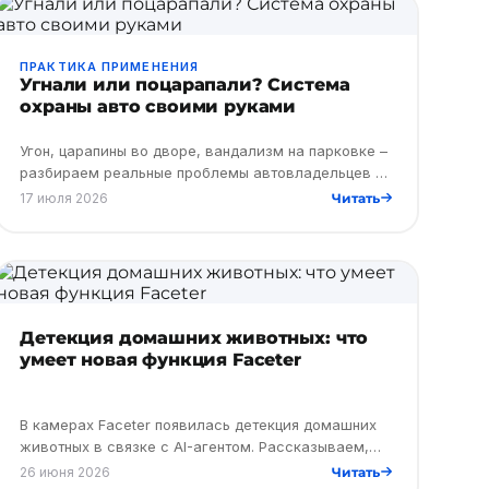
ПРАКТИКА ПРИМЕНЕНИЯ
Угнали или поцарапали? Система
охраны авто своими руками
Угон, царапины во дворе, вандализм на парковке –
разбираем реальные проблемы автовладельцев и
как их решает видеонаблюдение за машиной с
17 июля 2026
Читать
камерами Faceter.
Детекция домашних животных: что
умеет новая функция Faceter
В камерах Faceter появилась детекция домашних
животных в связке с AI-агентом. Рассказываем,
как подключить и настроить, где она пригодится, и
26 июня 2026
Читать