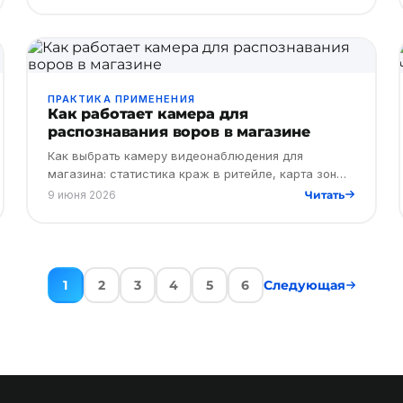
классическими системами и советы по стабиль…
ПРАКТИКА ПРИМЕНЕНИЯ
Как работает камера для
распознавания воров в магазине
Как выбрать камеру видеонаблюдения для
магазина: статистика краж в ритейле, карта зон
риска, 6 критериев выбора системы и
9 июня 2026
Читать
возможности Faceter.
1
2
3
4
5
6
Следующая