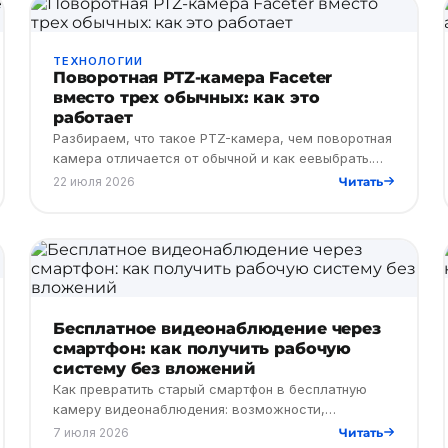
ТЕХНОЛОГИИ
Поворотная PTZ-камера Faceter
вместо трех обычных: как это
работает
Разбираем, что такое PTZ-камера, чем поворотная
камера отличается от обычной и как еевыбрать.
Рассказываем о Faceter Mini 360.
22 июля 2026
Читать
Бесплатное видеонаблюдение через
смартфон: как получить рабочую
систему без вложений
Как превратить старый смартфон в бесплатную
камеру видеонаблюдения: возможности,
настройка, сравнение по стоимости с
7 июля 2026
Читать