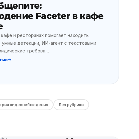
бщепите:
дение Faceter в кафе
е
 кафе и ресторанах помогает находить
н, умные детекции, ИИ-агент с текстовыми
ридические требова…
атью
трия видеонаблюдения
Без рубрики