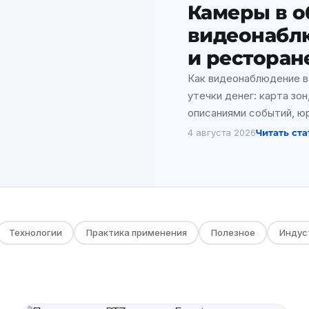
Камеры в о
видеонаблю
и ресторан
Как видеонаблюдение в
утечки денег: карта зо
описаниями событий, ю
4 августа 2026
Читать ст
Технологии
Практика применения
Полезное
Индус