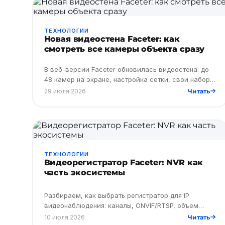
ТЕХНОЛОГИИ
Новая видеостена Faceter: как
смотреть все камеры объекта сразу
В веб-версии Faceter обновилась видеостена: до
48 камер на экране, настройка сетки, свои наборы
камер, ротация и полноэкранный режим.
29 июля 2026
Читать
ТЕХНОЛОГИИ
Видеорегистратор Faceter: NVR как
часть экосистемы
Разбираем, как выбрать регистратор для IP
видеонаблюдения: каналы, ONVIF/RTSP, объем
диска, облако vs NVR.
10 июля 2026
Читать