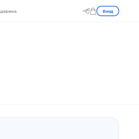
Вход
держка