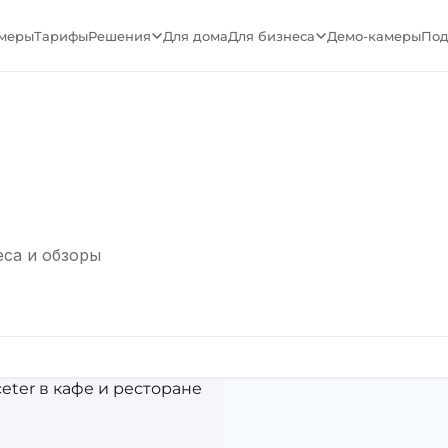
меры
Тарифы
Решения
Для дома
Для бизнеса
Демо-камеры
Под
еса и обзоры