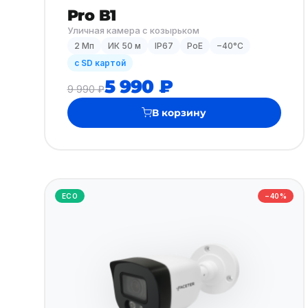
Pro B1
Уличная камера с козырьком
2 Мп
ИК 50 м
IP67
PoE
−40°C
с SD картой
5 990 ₽
9 990 ₽
В корзину
ECO
−40%