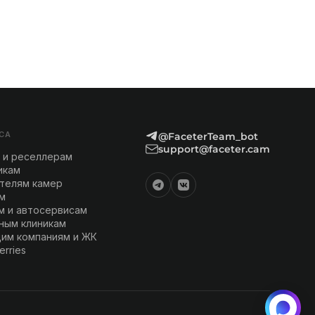
СА
@FaceterTeam_bot
support@faceter.cam
 и реселлерам
икам
телям камер
м
м и автосервисам
ным клиникам
им компаниям и ЖК
erries