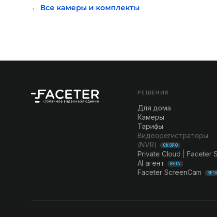
← Все камеры и комплекты
РЕШЕНИЯ
Для дома
Камеры
Тарифы
Видеорегистраторы
(NVR)
СКОРО
Private Cloud | Faceter 
AI агент
BETA
Faceter ScreenCam
BET