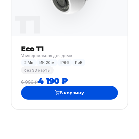
T1
Eco T1
Универсальная для дома
2 Мп
ИК 20 м
IP66
PoE
без SD карты
4 190 ₽
6 990 ₽
В корзину