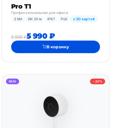
Pro T1
Профессиональная для офиса
2 Мп
ИК 30 м
IP67
PoE
с SD картой
5 990 ₽
9 990 ₽
В корзину
MINI
−20%