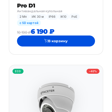
Pro D1
Антивандальная купольная
2 Мп
ИК 30 м
IP66
IK10
PoE
с SD картой
6 190 ₽
10 190 ₽
В корзину
ECO
−40%