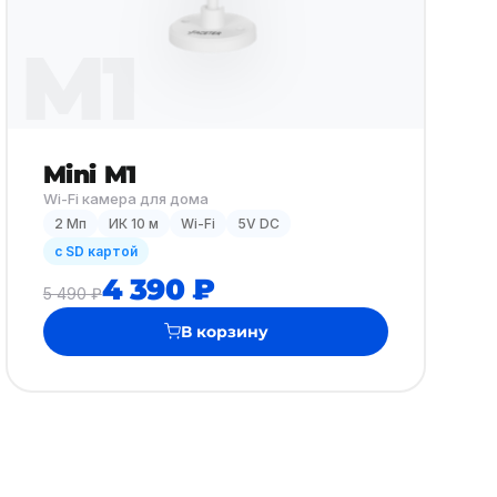
M1
Mini M1
Wi-Fi камера для дома
2 Мп
ИК 10 м
Wi-Fi
5V DC
с SD картой
4 390 ₽
5 490 ₽
В корзину