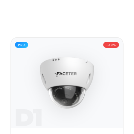
PRO
−39%
D1