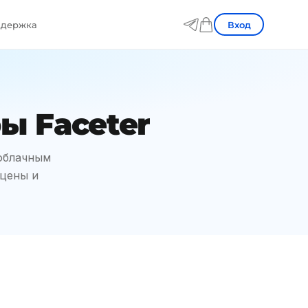
Вход
держка
ы Faceter
 облачным
 цены и