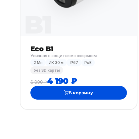
B1
Eco B1
Уличная с защитным козырьком
2 Мп
ИК 30 м
IP67
PoE
без SD карты
4 190 ₽
6 990 ₽
В корзину