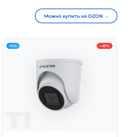
Можно купить на OZON →
PRO
−40%
T1