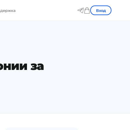
Вход
держка
онии за