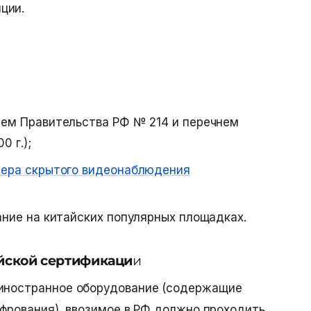
ции.
ием Правительства РФ № 214 и перечнем
0 г.);
ера скрытого видеонаблюдения
ание на китайских популярных площадках.
ийской сертификаци
и
 иностранное оборудование (содержащие
шифрования), ввозимое в РФ должно проходить