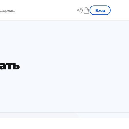
Вход
держка
ать