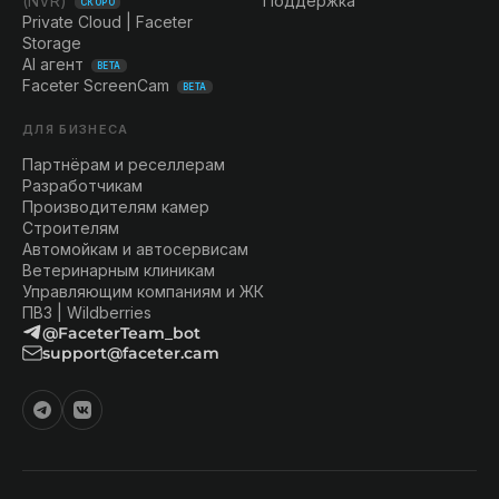
(NVR)
Поддержка
СКОРО
Private Cloud | Faceter
Storage
AI агент
BETA
Faceter ScreenCam
BETA
ДЛЯ БИЗНЕСА
Партнёрам и реселлерам
Разработчикам
Производителям камер
Строителям
Автомойкам и автосервисам
Ветеринарным клиникам
Управляющим компаниям и ЖК
ПВЗ | Wildberries
@FaceterTeam_bot
support@faceter.cam