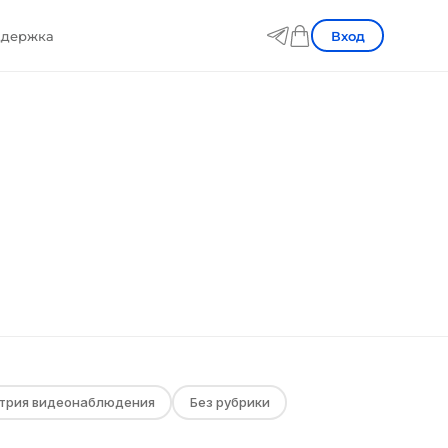
Вход
держка
трия видеонаблюдения
Без рубрики