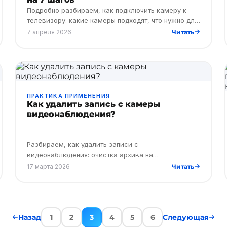
Подробно разбираем, как подключить камеру к
телевизору: какие камеры подходят, что нужно для
подключения и как подключить уличную камеру
7 апреля 2026
Читать
видеонаблюдения к ТВ за…
ПРАКТИКА ПРИМЕНЕНИЯ
Как удалить запись с камеры
видеонаблюдения?
Разбираем, как удалить записи с
видеонаблюдения: очистка архива на
регистраторе и в облаке, удаление отдельных
17 марта 2026
Читать
фрагментов видео.
Назад
1
2
3
4
5
6
Следующая