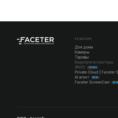
РЕШЕНИЯ
Для дома
Камеры
Тарифы
Видеорегистраторы
(NVR)
СКОРО
Private Cloud | Faceter 
AI агент
BETA
Faceter ScreenCam
BET