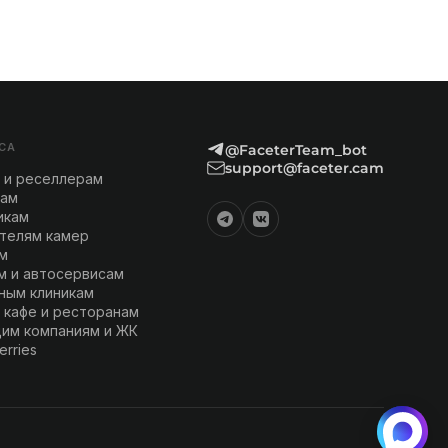
СА
@FaceterTeam_bot
support@faceter.cam
 и реселлерам
кам
икам
телям камер
м
м и автосервисам
ным клиникам
 кафе и ресторанам
им компаниям и ЖК
erries