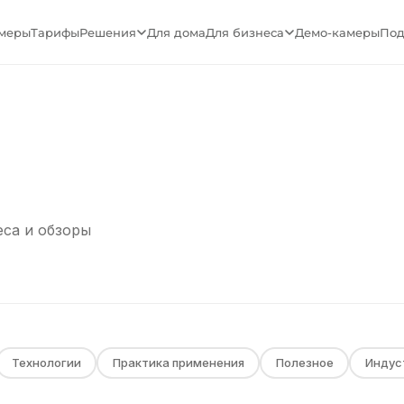
меры
Тарифы
Решения
Для дома
Для бизнеса
Демо-камеры
Под
еса и обзоры
Технологии
Практика применения
Полезное
Индус