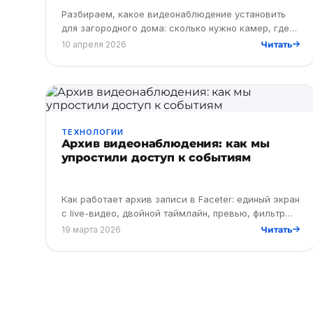
Разбираем, какое видеонаблюдение установить
для загородного дома: сколько нужно камер, где
их разместить, как настроить систему и выбрать
10 апреля 2026
Читать
лучшее решение без лиш…
ТЕХНОЛОГИИ
Архив видеонаблюдения: как мы
упростили доступ к событиям
Как работает архив записи в Faceter: единый экран
с live-видео, двойной таймлайн, превью, фильтр
событий и удобное переключение между
19 марта 2026
Читать
камерами.