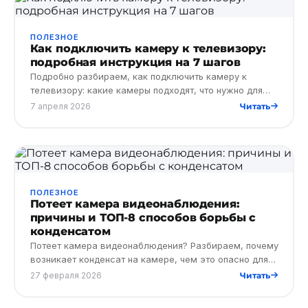
ПОЛЕЗНОЕ
Как подключить камеру к телевизору:
подробная инструкция на 7 шагов
Подробно разбираем, как подключить камеру к
телевизору: какие камеры подходят, что нужно для
подключения и как подключить уличную камеру
7 апреля 2026
Читать
видеонаблюдения к ТВ за…
ПОЛЕЗНОЕ
Потеет камера видеонаблюдения:
причины и ТОП-8 способов борьбы с
конденсатом
Потеет камера видеонаблюдения? Разбираем, почему
возникает конденсат на камере, чем это опасно для
системы безопасности и какие решения помогут
27 февраля 2026
Читать
устранить влагу.