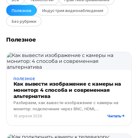
Полезное
Индустрия видеонаблюдения
Без рубрики
Полезное
ПОЛЕЗНОЕ
Как вывести изображение с камеры на
монитор: 4 способа и современная
альтернатива
Разбираем, как вывести изображение с камеры на
монитор: подключение через BNC, HDMI,
видеорегистратор и современные облачные решения
16 апреля 2026
Читать
без сложной настройки.