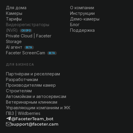
Для дома
О компании
Камеры
Инструкции
Тарифы
Демо-камеры
Видеорегистраторы
Блог
(NVR)
Поддержка
СКОРО
Private Cloud | Faceter
Storage
AI агент
BETA
Faceter ScreenCam
BETA
ДЛЯ БИЗНЕСА
Партнёрам и реселлерам
Разработчикам
Производителям камер
Строителям
Автомойкам и автосервисам
Ветеринарным клиникам
Управляющим компаниям и ЖК
ПВЗ | Wildberries
@FaceterTeam_bot
support@faceter.cam