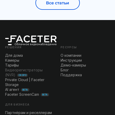
Все статьи
РЕШЕНИЯ
РЕСУРСЫ
Для дома
О компании
Камеры
Инструкции
Тарифы
Демо-камеры
Видеорегистраторы
Блог
(NVR)
Поддержка
СКОРО
Private Cloud | Faceter
Storage
AI агент
BETA
Faceter ScreenCam
BETA
ДЛЯ БИЗНЕСА
Партнёрам и реселлерам