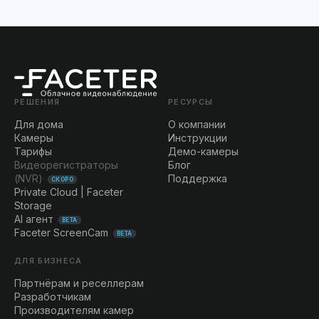
РЕШЕНИЯ
РЕСУРСЫ
Для дома
О компании
Камеры
Инструкции
Тарифы
Демо-камеры
Видеорегистраторы
Блог
(NVR)
Поддержка
СКОРО
Private Cloud | Faceter
Storage
AI агент
BETA
Faceter ScreenCam
BETA
ДЛЯ БИЗНЕСА
Партнёрам и реселлерам
Разработчикам
Производителям камер