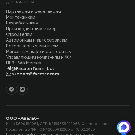
ДЛЯ БИЗНЕСА
Партнёрам и реселлерам
Монтажникам
Разработчикам
Производителям камер
Строителям
Автомойкам и автосервисам
Ветеринарным клиникам
Магазинам, кафе и ресторанам
Управляющим компаниям и ЖК
ПВЗ | Wildberries
@FaceterTeam_bot
support@faceter.cam
ООО «Авалаб»
ИНН: 5609189961, ОГРН: 1185658010966. Свидетельство
Роспатента в ФИПС № 2020612260 от 19.02.2020
Политика конфиденциальности
Договор оферты