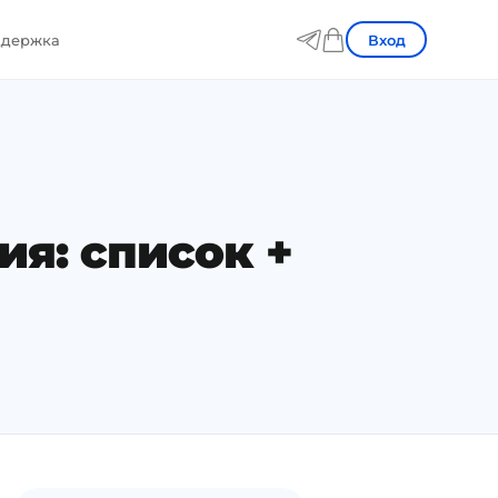
Вход
держка
я: список +