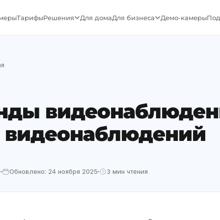
меры
Тарифы
Решения
Для дома
Для бизнеса
Демо-камеры
Под
ия
нды видеонаблюдени
р видеонаблюдений
2
Обновлено: 24 ноября 2025
3 мин чтения