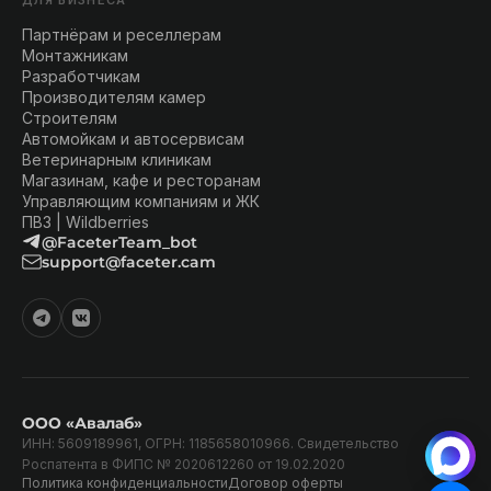
ДЛЯ БИЗНЕСА
Партнёрам и реселлерам
Монтажникам
Разработчикам
Производителям камер
Строителям
Автомойкам и автосервисам
Ветеринарным клиникам
Магазинам, кафе и ресторанам
Управляющим компаниям и ЖК
ПВЗ | Wildberries
@FaceterTeam_bot
support@faceter.cam
ООО «Авалаб»
ИНН: 5609189961, ОГРН: 1185658010966. Свидетельство
Роспатента в ФИПС № 2020612260 от 19.02.2020
Политика конфиденциальности
Договор оферты