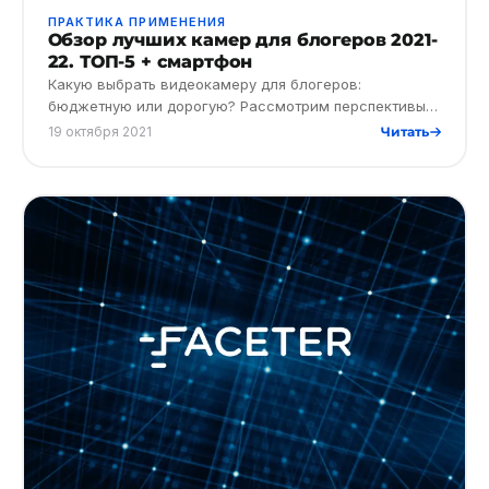
ПРАКТИКА ПРИМЕНЕНИЯ
Обзор лучших камер для блогеров 2021-
22. ТОП-5 + смартфон
Какую выбрать видеокамеру для блогеров:
бюджетную или дорогую? Рассмотрим перспективы
профессии блогера и лучшее оборудование для
19 октября 2021
Читать
записи видео на первых этапах…