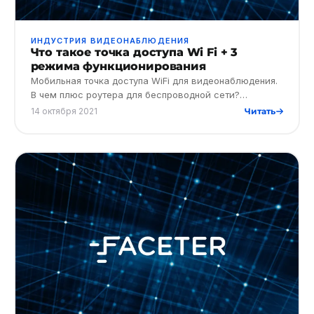
ИНДУСТРИЯ ВИДЕОНАБЛЮДЕНИЯ
Что такое точка доступа Wi Fi + 3
режима функционирования
Мобильная точка доступа WiFi для видеонаблюдения.
В чем плюс роутера для беспроводной сети?
Расскажем, как функционирует система
14 октября 2021
Читать
видеонаблюдения через доступ Wi…