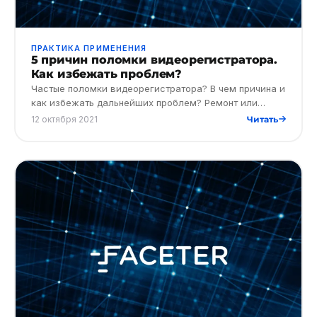
ПРАКТИКА ПРИМЕНЕНИЯ
5 причин поломки видеорегистратора.
Как избежать проблем?
Частые поломки видеорегистратора? В чем причина и
как избежать дальнейших проблем? Ремонт или
замена оборудования? Почему облачная система
12 октября 2021
Читать
лучше, и какие преиму…