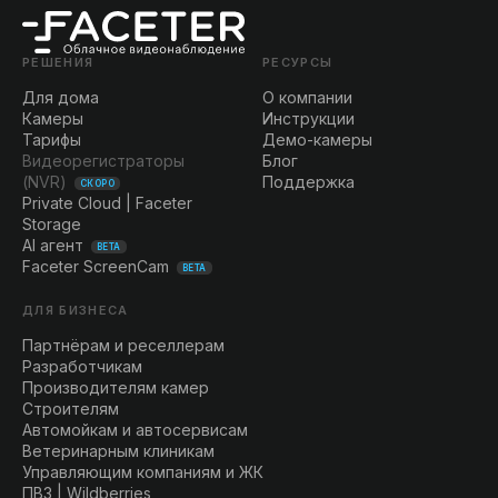
РЕШЕНИЯ
РЕСУРСЫ
Для дома
О компании
Камеры
Инструкции
Тарифы
Демо-камеры
Видеорегистраторы
Блог
(NVR)
Поддержка
СКОРО
Private Cloud | Faceter
Storage
AI агент
BETA
Faceter ScreenCam
BETA
ДЛЯ БИЗНЕСА
Партнёрам и реселлерам
Разработчикам
Производителям камер
Строителям
Автомойкам и автосервисам
Ветеринарным клиникам
Управляющим компаниям и ЖК
ПВЗ | Wildberries