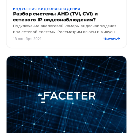
ИНДУСТРИЯ ВИДЕОНАБЛЮДЕНИЯ
Разбор системы AHD (TVI, CVI) и
сетевого IP видеонаблюдения?
Подключение аналоговой камеры видеонаблюдения
или сетевой системы. Рассмотрим плюсы и минусы
каждой технологии, приведем примеры. Почему IP-
18 октября 2021
Читать
камеры лучше аналого…