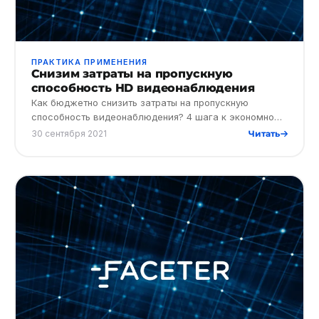
ПРАКТИКА ПРИМЕНЕНИЯ
Снизим затраты на пропускную
способность HD видеонаблюдения
Как бюджетно снизить затраты на пропускную
способность видеонаблюдения? 4 шага к экономному
HD мониторингу, которые нужно сделать на этапе
30 сентября 2021
Читать
проектирования систем…