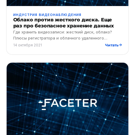
ИНДУСТРИЯ ВИДЕОНАБЛЮДЕНИЯ
Облако против жесткого диска. Еще
раз про безопасное хранение данных
Где хранить видеозаписи: жесткий диск, облако?
Плюсы регистратора и облачного удаленного
хранилища. Как защитить свои видеоматериалы от
14 октября 2021
Читать
взлома и хищения. Почему…