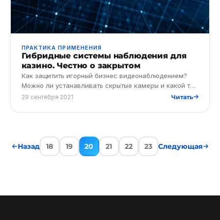
ПРАКТИКА ПРИМЕНЕНИЯ
Гибридные системы наблюдения для
казино. Честно о закрытом
Как защитить игорный бизнес видеонаблюдением?
Можно ли устанавливать скрытые камеры и какой тип
мониторинга лучше выбрать для максимальной
29 сентября 2021
Читать
защиты в 2021-2022 гг…
Назад
18
19
20
21
22
23
Следующая