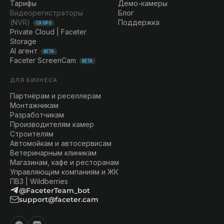
Тарифы
Демо-камеры
Видеорегистраторы
Блог
(NVR)
Поддержка
СКОРО
Private Cloud | Faceter
Storage
AI агент
BETA
Faceter ScreenCam
BETA
ДЛЯ БИЗНЕСА
Партнёрам и реселлерам
Монтажникам
Разработчикам
Производителям камер
Строителям
Автомойкам и автосервисам
Ветеринарным клиникам
Магазинам, кафе и ресторанам
Управляющим компаниям и ЖК
ПВЗ | Wildberries
@FaceterTeam_bot
support@faceter.cam