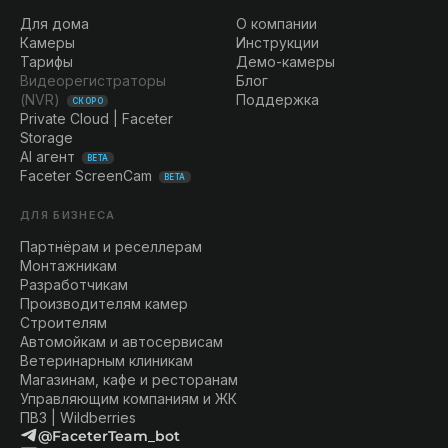
Для дома
О компании
Камеры
Инструкции
Тарифы
Демо-камеры
Видеорегистраторы
Блог
(NVR)
Поддержка
СКОРО
Private Cloud | Faceter
Storage
AI агент
BETA
Faceter ScreenCam
BETA
ДЛЯ БИЗНЕСА
Партнёрам и реселлерам
Монтажникам
Разработчикам
Производителям камер
Строителям
Автомойкам и автосервисам
Ветеринарным клиникам
Магазинам, кафе и ресторанам
Управляющим компаниям и ЖК
ПВЗ | Wildberries
@FaceterTeam_bot